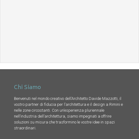
Chi Siamo
Benvenuti nel mondo creativo dell’Architetto Davide Mazzotti, il
vostro partner di fiducia per l’architettura e il design a Rimini e
nelle zone circostanti. Con un’esperienza pluriennale
nell’industria dell’architettura, siamo impegnati a offrire
soluzioni su misura che trasformino le vostre idee in spazi
straordinari.